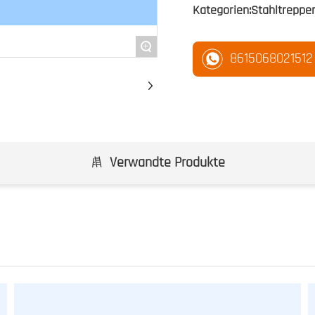
Kategorien:
Stahltreppen
+
8615068021512
Verwandte Produkte