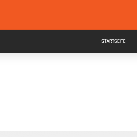
STARTSEITE
PRODUKTE
elseite
2-stufiger Kunststoffstufen
Produkte
Stahltreppenleiter