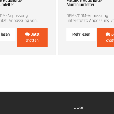
ge Haushalts-
7-stufige Haushalts-
umleiter
Aluminiumleiter
ODM-Anpassung
OEM-/ODM-Anpassung
ützt: Anpassung von
unterstützt: Anpassung v
Farbe, Logo usw.
Größe, Farbe, Logo usw.
 lesen
Jetzt
Mehr lesen
J
chatten
chat
Über