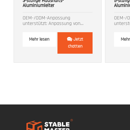
3-stufige Haushalts-
5-stufi
Aluminiumleiter
Alumini
OEM-/ODM-Anpassung
OEM-/
unterstützt: Anpassung von
unterst
Größe, Farbe, Logo usw.
Größe, 
Mehr lesen
Jetzt
Mehr
chatten