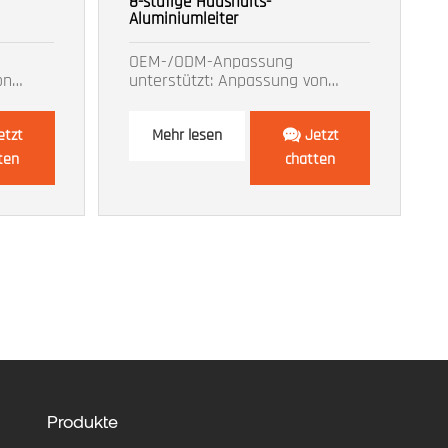
8-stufige Haushalts-
Aluminiumleiter
OEM-/ODM-Anpassung
on
unterstützt: Anpassung von
Größe, Farbe, Logo usw.
etzt
Mehr lesen
Jetzt
ten
chatten
Produkte